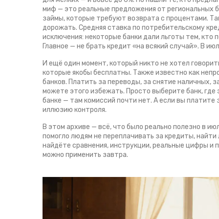
миф — это реальные предложения от региональных ба
займы, которые требуют возврата с процентами
. Т
дорожать. Средняя ставка по потребительскому креди
исключения: некоторые банки дали льготы тем, кто п
Главное — не брать кредит «на всякий случай». В ию
И ещё один момент, который никто не хотел говорит
которые якобы бесплатны
. Также известно как
непр
банков. Платить за переводы, за снятие наличных, з
можете этого избежать. Просто выберите банк, где э
банке — там комиссий почти нет. А если вы платите
иллюзию контроля.
В этом архиве — всё, что было реально полезно в июл
помогло людям не переплачивать за кредиты, найти 
найдёте сравнения, инструкции, реальные цифры и п
можно применить завтра.