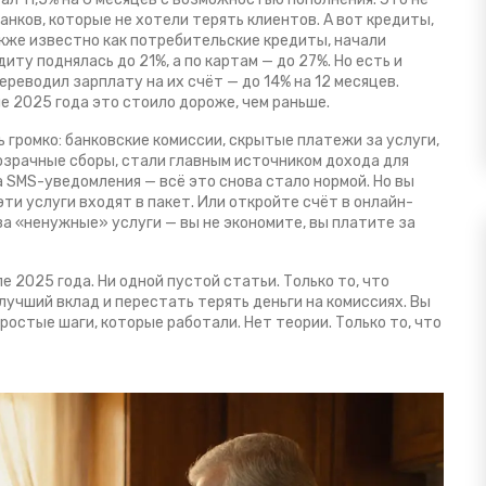
нков, которые не хотели терять клиентов. А вот
кредиты
,
акже известно как
потребительские кредиты
,
начали
ту поднялась до 21%, а по картам — до 27%. Но есть и
ереводил зарплату на их счёт — до 14% на 12 месяцев.
ле 2025 года это стоило дороже, чем раньше.
ь громко:
банковские комиссии
,
скрытые платежи за услуги,
озрачные сборы
,
стали главным источником дохода для
а SMS-уведомления — всё это снова стало нормой. Но вы
ти услуги входят в пакет. Или откройте счёт в онлайн-
 за «ненужные» услуги — вы не экономите, вы платите за
е 2025 года. Ни одной пустой статьи. Только то, что
лучший вклад и перестать терять деньги на комиссиях. Вы
ростые шаги, которые работали. Нет теории. Только то, что