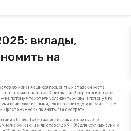
025: вклады,
ономить на
 условиях изменяющихся процентных ставок и роста
о то, что влияет на каждый чек, каждый перевод и каждое
 — не потому что хотели усложнить жизнь, а потому что
акими привлекательными, как в начале года, а кредиты — не
и. Просто нужно было знать, где смотреть.
нтами в банке
. Также известно как
депозиты
, это
 Многие банки снизили ставки до 9–10% для крупных сумм, а
гал 11,5% на 6 месяцев с возможностью пополнения. Это не