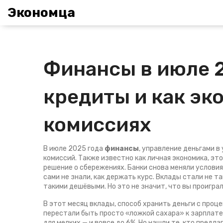
Экономца
Финансы в июле 2
кредиты и как эк
комиссиях
В июле 2025 года
финансы
,
управление деньгами в
комиссий
. Также известно как
личная экономика
, эт
решение о сбережениях.
Банки снова меняли условия
сами не знали, как держать курс. Вклады стали не т
такими дешёвыми. Но это не значит, что вы проиграл
В этот месяц
вклады
,
способ хранить деньги с проце
перестали быть просто «ложкой сахара» к зарплате.
для мелких — и вовсе до 6%. Но нашли те, кто предла