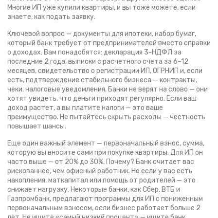
Многие ИП уже купили квартиры, и вы тоже можете, если
знаете, как подать заявку.
Ключевой вопрос —
документы для ипотеки
,
набор бумаг,
который банк требует от предпринимателей вместо справки
о доходах
. Вам понадобятся: декларация 3-НДФЛ за
последние 2 года, выписки с расчетного счета за 6–12
месяцев, свидетельство о регистрации ИП, ОГРНИП и, если
есть, подтверждение стабильного бизнеса — контракты,
чеки, налоговые уведомления. Банки не верят на слово — они
хотят увидеть, что деньги приходят регулярно. Если ваш
доход растет, а вы платите налоги — это ваше
преимущество. Не пытайтесь скрыть расходы — честность
повышает шансы.
Еще один важный элемент —
первоначальный взнос
,
сумма,
которую вы вносите сами при покупке квартиры
. Для ИП он
часто выше — от 20% до 30%. Почему? Банк считает вас
рискованнее, чем офисный работник. Но если у вас есть
накопления, маткапитал или помощь от родителей — это
снижает нагрузку. Некоторые банки, как Сбер, ВТБ и
Газпромбанк, предлагают программы для ИП с пониженным
первоначальным взносом, если бизнес работает больше 2
лет. Не ищите «самый низкий процент» — ищите банк,