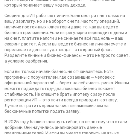
который понимает вашу модель дохода.
Скоринг для ИП работает иначе. Банк смотрит не только на
вашу зарплату, но и на оборот счета, частоту операций,
наличие постоянных клиентов и даже то, как вы ведете
бизнес в приложении. Если вы регулярно переводите деньги
на счет, платите налоги и не снимаете всё под ноль — ваш
скоринг растет. А если вы ведете бизнес на личном счете и
переливаете деньги туда-сюда — это красный флаг.
Разделите личные и бизнес-финансы — это не просто совет,
а условие одобрения.
Если вы только начали бизнес, не отчаивайтесь. Есть
программы с поручителем, где созаемщик — человек с
официальной зарплатой — берет на себя часть риска. Или вы
можете подождать год-два, пока ваш бизнес покажет
стабильность. Не спешите брать ипотеку сразу после
регистрации ИП — это почти всегда приводит к отказу.
Лучше потратить время на чистые выписки, чем на
бесконечные попытки подать заявку.
В 2025 году банки стали чуть гибче, но не потому что стали
добрыми. Они научились анализировать данные
предпринимателей. И если вы умеете говорить на языке