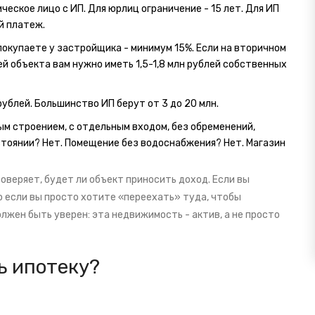
зическое лицо с ИП. Для юрлиц ограничение - 15 лет. Для ИП
й платеж.
ы покупаете у застройщика - минимум 15%. Если на вторичном
лей объекта вам нужно иметь 1,5-1,8 млн рублей собственных
рублей. Большинство ИП берут от 3 до 20 млн.
ым строением, с отдельным входом, без обременений,
остоянии? Нет. Помещение без водоснабжения? Нет. Магазин
роверяет, будет ли объект приносить доход. Если вы
Но если вы просто хотите «переехать» туда, чтобы
олжен быть уверен: эта недвижимость - актив, а не просто
ь ипотеку?