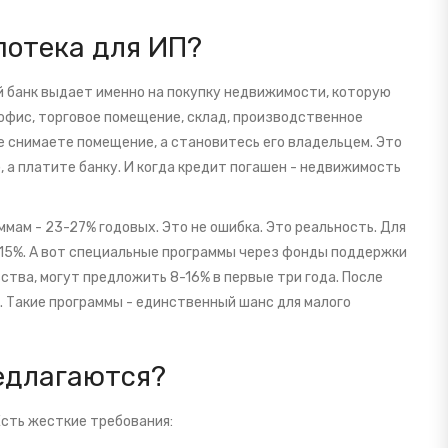
потека для ИП?
й банк выдает именно на покупку недвижимости, которую
 офис, торговое помещение, склад, производственное
 не снимаете помещение, а становитесь его владельцем. Это
 а платите банку. И когда кредит погашен - недвижимость
мам - 23-27% годовых. Это не ошибка. Это реальность. Для
-15%. А вот специальные программы через фонды поддержки
тва, могут предложить 8-16% в первые три года. После
. Такие программы - единственный шанс для малого
редлагаются?
Есть жесткие требования: