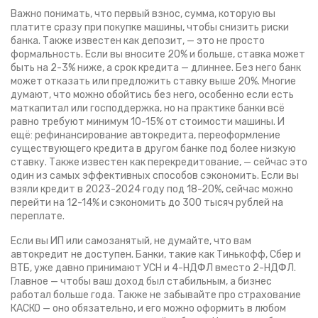
Важно понимать, что
первый взнос
,
сумма, которую вы
платите сразу при покупке машины, чтобы снизить риски
банка
. Также известен как
депозит
, — это не просто
формальность. Если вы вносите 20% и больше, ставка может
быть на 2-3% ниже, а срок кредита — длиннее. Без него банк
может отказать или предложить ставку выше 20%. Многие
думают, что можно обойтись без него, особенно если есть
маткапитал или господдержка, но на практике банки всё
равно требуют минимум 10-15% от стоимости машины.
И
ещё:
рефинансирование автокредита
,
переоформление
существующего кредита в другом банке под более низкую
ставку
. Также известен как
перекредитование
, — сейчас это
один из самых эффективных способов сэкономить. Если вы
взяли кредит в 2023-2024 году под 18-20%, сейчас можно
перейти на 12-14% и сэкономить до 300 тысяч рублей на
переплате.
Если вы ИП или самозанятый, не думайте, что вам
автокредит не доступен. Банки, такие как Тинькофф, Сбер и
ВТБ, уже давно принимают УСН и 4-НДФЛ вместо 2-НДФЛ.
Главное — чтобы ваш доход был стабильным, а бизнес
работал больше года. Также не забывайте про страхование
КАСКО — оно обязательно, и его можно оформить в любом