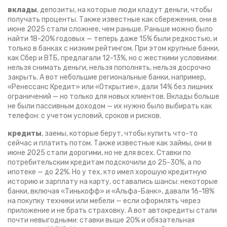
вклады
,
депозиты, на которые люди кладут деньги, чтобы
получать проценты
. Также известные как
сбережения
, они в
июне 2025 стали сложнее, чем раньше
. Раньше можно было
найти 18-20% годовых — теперь даже 15% были редкостью, и
только в банках с низким рейтингом. При этом крупные банки,
как Сбер и ВТБ, предлагали 12-13%, но с жесткими условиями:
нельзя снимать деньги, нельзя пополнять, нельзя досрочно
закрыть. А вот небольшие региональные банки, например,
«Ренессанс Кредит» или «Открытие», дали 14% без лишних
ограничений — но только для новых клиентов. Вклады больше
не были пассивным доходом — их нужно было выбирать как
телефон: с учетом условий, сроков и рисков.
кредиты
,
заемы, которые берут, чтобы купить что-то
сейчас и платить потом
. Также известные как
займы
, они в
июне 2025 стали дорогими, но не для всех
. Ставки по
потребительским кредитам подскочили до 25-30%, а по
ипотеке — до 22%. Но у тех, кто имел хорошую кредитную
историю и зарплату на карту, оставались шансы: некоторые
банки, включая «Тинькофф» и «Альфа-Банк», давали 16-18%
на покупку техники или мебели — если оформлять через
приложение и не брать страховку. А вот автокредиты стали
почти невыгодными: ставки выше 20% и обязательная