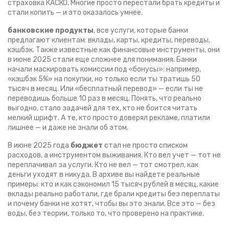
страховка КАСКО. Многие просто перестали брать кредиты и
стали копить — и это оказалось умнее.
банковские продукты
,
все услуги, которые банки
предлагают клиентам: вклады, карты, кредиты, переводы,
кэшбэк
. Также известные как
финансовые инструменты
, они
в июне 2025 стали еще сложнее для понимания
. Банки
начали маскировать комиссии под «бонусы»: например,
«кэшбэк 5%» на покупки, но только если ты тратишь 50
тысяч в месяц. Или «бесплатный перевод» — если ты не
переводишь больше 10 раз в месяц. Понять, что реально
выгодно, стало задачей для тех, кто не боится читать
мелкий шрифт. А те, кто просто доверял рекламе, платили
лишнее — и даже не знали об этом.
В июне 2025 года
бюджет
стал не просто списком
расходов, а инструментом выживания. Кто вел учет — тот не
переплачивал за услуги. Кто не вел — тот смотрел, как
деньги уходят в никуда. В архиве вы найдете реальные
примеры: кто и как сэкономил 15 тысяч рублей в месяц, какие
вклады реально работали, где брали кредиты без переплаты
и почему банки не хотят, чтобы вы это знали. Все это — без
воды, без теории, только то, что проверено на практике.