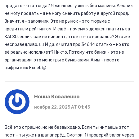
продать - что тогда? Я же не могу жить без машины. А если я
не могу продать - я не могу сменить работу в другой город.
Значит, я - заложник. Это не рынок - это тюрьма с
кредитным рейтингом. И ещё - почему я должен платить за
КАСКО, если я сам не виноват, что кто-то врезался? Это же
несправедливо. 🤷‍♂️ И да, я читал про 346.14 статью - но кто
её реально исполняет? Никто. Потому что банки - это не
организации, это монстры с бумажками. А мы - просто
цифры в их Excel. 😔
Нонна Коваленко
ноября 22, 2025 AT 01:45
Всё это страшно, но не безвыходно. Если ты читаешь этот
пост - ты уже на шаг вперёд. Смотри: 1) проверяй залог через