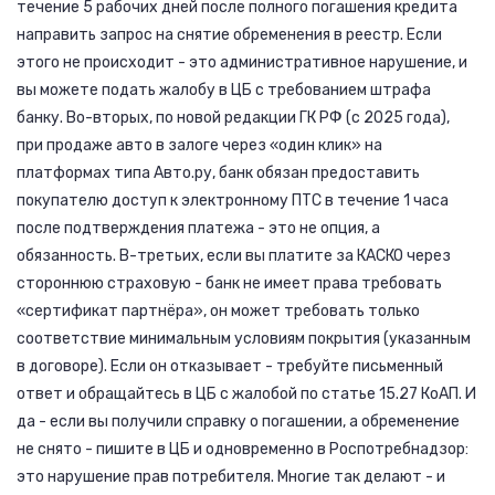
течение 5 рабочих дней после полного погашения кредита
направить запрос на снятие обременения в реестр. Если
этого не происходит - это административное нарушение, и
вы можете подать жалобу в ЦБ с требованием штрафа
банку. Во-вторых, по новой редакции ГК РФ (с 2025 года),
при продаже авто в залоге через «один клик» на
платформах типа Авто.ру, банк обязан предоставить
покупателю доступ к электронному ПТС в течение 1 часа
после подтверждения платежа - это не опция, а
обязанность. В-третьих, если вы платите за КАСКО через
стороннюю страховую - банк не имеет права требовать
«сертификат партнёра», он может требовать только
соответствие минимальным условиям покрытия (указанным
в договоре). Если он отказывает - требуйте письменный
ответ и обращайтесь в ЦБ с жалобой по статье 15.27 КоАП. И
да - если вы получили справку о погашении, а обременение
не снято - пишите в ЦБ и одновременно в Роспотребнадзор:
это нарушение прав потребителя. Многие так делают - и