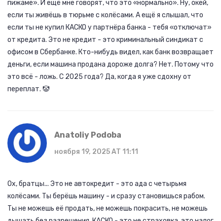
пижаме». И ещё мне говорят, что это «нормально». Ну, окей,
если ты живёшь в тюрьме с колёсами. А ещё я слышал, что
если ты не купил КАСКО у партнёра банка - тебя «отключат»
от кредита. Это не кредит - это криминальный синдикат с
офисом в Сбербанке. Кто-нибудь видел, как банк возвращает
деньги, если машина продана дороже долга? Нет. Потому что
это всё - ложь. С 2025 года? Да, когда я уже сдохну от
переплат. 🤡
Anatoliy Podoba
ноября 19, 2025 AT 11:11
Ох, братцы... Это не автокредит - это ада с четырьмя
колёсами. Ты берёшь машину - и сразу становишься рабом.
Ты не можешь её продать, не можешь покрасить, не можешь
дышать без разрешения. КАСКО - это не страховка, это налог