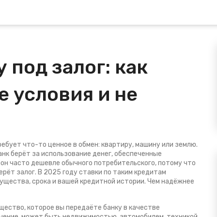
 под залог: как
 условия и не
требует что-то ценное в обмен: квартиру, машину или землю.
анк берёт за использование денег, обеспеченные
, он часто дешевле обычного потребительского, потому что
ерёт залог.
В 2025 году ставки по таким кредитам
мущества, срока и вашей кредитной истории. Чем надёжнее
щество, которое вы передаёте банку в качестве
чение
, может быть недвижимостью, автомобилем, техникой