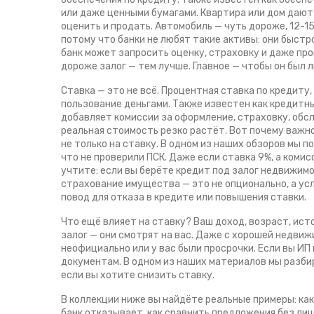
или даже ценными бумагами.
Квартира или дом дают 
оценить и продать. Автомобиль — чуть дороже, 12-1
потому что банки не любят такие активы: они быст
банк может запросить оценку, страховку и даже про
дороже залог — тем лучше. Главное — чтобы он был 
Ставка — это не всё.
Процентная ставка по кредиту
,
пользование деньгами
. Также известен как
кредитн
добавляет комиссии за оформление, страховку, обс
реальная стоимость резко растёт. Вот почему важн
не только на ставку. В одном из наших обзоров мы п
что не проверили ПСК. Даже если ставка 9%, а комис
учтите: если вы берёте кредит под залог недвижимо
страхование имущества — это не опционально, а усл
повод для отказа в кредите или повышения ставки.
Что ещё влияет на ставку? Ваш доход, возраст, ист
залог — они смотрят на вас. Даже с хорошей недви
неофициально или у вас были просрочки. Если вы И
документам. В одном из наших материалов мы разби
если вы хотите снизить ставку.
В коллекции ниже вы найдёте реальные примеры: как
банк отказывает, как сравнить предложения без лиш