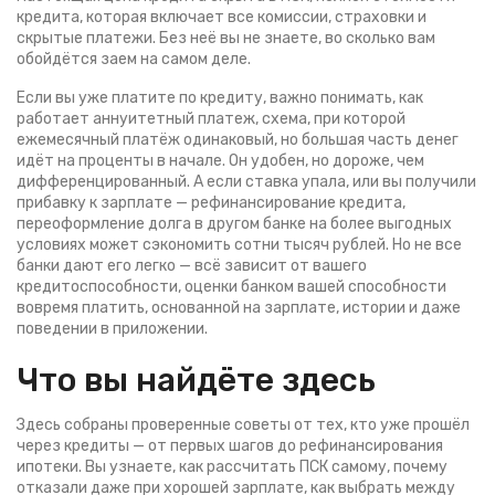
кредита, которая включает все комиссии, страховки и
скрытые платежи
. Без неё вы не знаете, во сколько вам
обойдётся заем на самом деле.
Если вы уже платите по кредиту, важно понимать, как
работает
аннуитетный платеж
,
схема, при которой
ежемесячный платёж одинаковый, но большая часть денег
идёт на проценты в начале
. Он удобен, но дороже, чем
дифференцированный. А если ставка упала, или вы получили
прибавку к зарплате —
рефинансирование кредита
,
переоформление долга в другом банке на более выгодных
условиях
может сэкономить сотни тысяч рублей. Но не все
банки дают его легко — всё зависит от вашего
кредитоспособности
,
оценки банком вашей способности
вовремя платить, основанной на зарплате, истории и даже
поведении в приложении
.
Что вы найдёте здесь
Здесь собраны проверенные советы от тех, кто уже прошёл
через кредиты — от первых шагов до рефинансирования
ипотеки. Вы узнаете, как рассчитать ПСК самому, почему
отказали даже при хорошей зарплате, как выбрать между