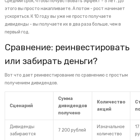
Средний срок, чтобы почувствовать эффект - 5 лет. До
этого вы просто накапливаете. А потом - рост начинает
ускоряться. К 10 году вы уже не просто получаете
дивиденды - вы получаете их в два раза больше, чем в
первый год.
Сравнение: реинвестировать
или забирать деньги?
Вот что дает реинвестирование по сравнению с простым
получением дивидендов.
Сумма
Количество
С
Сценарий
дивидендов
акций
п
получено
Дивиденды
Изначальное
17
7 200 рублей
забираются
количество
ру