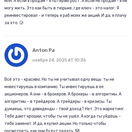
млн. А если я продам - я потеряю рост. А если не продам - я не
могу жить. Это как быть в тюрьме, где ключ - это налог. Я
реинвестировал - и теперь я раб моих же акций. И да, я плачу
за это. 🥲
Anton Pa
ноября 24, 2025 AT 10:36
Всё это - красиво. Но ты не учитывал одну вещь: ты не
инвестируешь в компанию. Ты инвестируешь в её
акционеров. А они - в брокеров. А брокеры - в алгоритмы. А
алгоритмы - в трейдеров. А трейдеры - в кризисы. Ты
думаешь, что дивиденды - твой доход? Нет. Это маркетинг.
Тебе дают крошки, чтобы ты не ушёл. А когда ты уйдёшь -
тебя заменят. И да, я купил акции. Но только чтобы
посмотреть, как они будут падать. 🤡