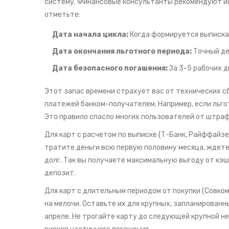
систему. Финансовые консультанты рекомендуют ис
отметьте:
Дата начала цикла:
Когда формируется выписка 
Дата окончания льготного периода:
Точный де
Дата безопасного погашения:
За 3-5 рабочих д
Этот запас времени страхует вас от технических с
платежей банком-получателем. Например, если льгот
Это правило спасло многих пользователей от штраф
Для карт с расчетом по выписке (Т-Банк, Райффайз
тратите деньги всю первую половину месяца, ждете
долг. Так вы получаете максимальную выгоду от кэ
депозит.
Для карт с длительным периодом от покупки (Совком
на мелочи. Оставьте их для крупных, запланированны
апреле. Не трогайте карту до следующей крупной н