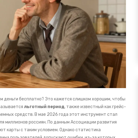
ам деньги бесплатно? Это кажется слишком хорошим, чтобы
 называется
льготный период
, также известный как
грейс-
аемных средств
.
В мае 2026 года этот инструмент стал
ля миллионов россиян. По данным Ассоциации развития
ют карты с таким условием. Однако статистика
вина пользователей допускают ошибки, из-за которых