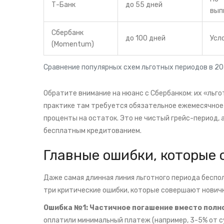
Т-Банк
до 55 дней
вып
Сбербанк
до 100 дней
Усл
(Momentum)
Сравнение популярных схем льготных периодов в 20
Обратите внимание на нюанс с Сбербанком: их «льг
практике там требуется обязательное ежемесячное
проценты на остаток. Это не чистый грейс-период, 
бесплатным кредитованием.
Главные ошибки, которые 
Даже самая длинная линия льготного периода беспо
три критические ошибки, которые совершают новичк
Ошибка №1: Частичное погашение вместо полно
оплатили минимальный платеж (например, 3-5% от су