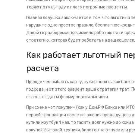
теряют эту выгоду и платят огромные проценты.
Главная ловушка заключается в том, что льготный пе
нарушите одно простое правило, бесплатное кредит
Давайте разберемся, как именно работают эти сроки
стратегию, которая будет работать на ваш кошелек, 
Как работает льготный пе
расчета
Прежде чем выбрать карту, нужно понять, как банк
подхода, и от этого зависит ваша стратегия трат. П
отсчет от даты формирования выписки
.
При схеме «от покупки» (как у
Дом.РФ Банка
или
МТС
первой транзакции после погашения предыдущего долг
купили ноутбук 1 мая, то гасить долг нужно до конц
покупок: бытовой техники, билетов на отпуск или ре