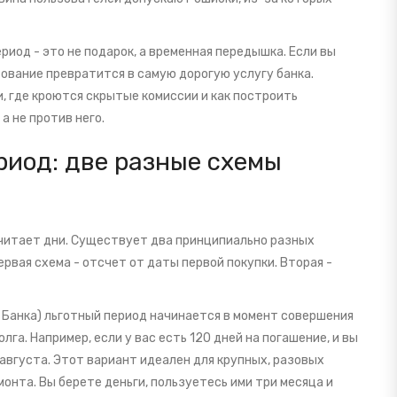
риод - это не подарок, а временная передышка. Если вы
ование превратится в самую дорогую услугу банка.
, где кроются скрытые комиссии и как построить
а не против него.
риод: две разные схемы
 считает дни. Существует два принципиально разных
ервая схема -
отсчет от даты первой покупки
. Вторая -
 Банка
) льготный период начинается в момент совершения
а. Например, если у вас есть 120 дней на погашение, и вы
а августа. Этот вариант идеален для крупных, разовых
монта. Вы берете деньги, пользуетесь ими три месяца и