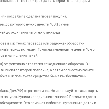
пользовать метод «трех дат». Откройте календарь и
или когда была сделана первая покупка.
нь, до которого нужно внести 100% суммы.
ней до окончания льготного периода.
боев в системах перевода или задержек обработки
ный период истекает 15 числа, переводите деньги 10-го.
ов и начисления пеней.
ен) эффективна стратегия «ежедневного оборота». Вы
 выписки во второй половине, а затем полностью гасите
шбэка и используете средства банка как бесплатный
банк, Дом.РФ) стратегия иная. Не используйте такие карты
х покупок. Купили холодильник в январе? Погасите долг в
еобходимости. Это поможет избежать путаницы в датах и