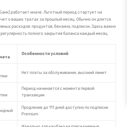
Банк
) работает иначе. Льготный период стартует на
тчет о ваших тратах за прошлый месяц. Обычно он длится
вных расходов: продуктов, бензина, подписок. Здесь важно
о регулярность полного закрытия баланса каждый месяц.
Особенности условий
чета
Нет платы за обслуживание, высокий лимит
упки
Период начинается с момента первой
упки
транзакции
Продление до 111 дней доступно по подписке
ридный
Premium
Идеально для кэшбэка на повседневные