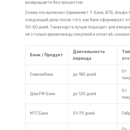
возвращаете без процентов.
Схема «по выписке» (применяет
Т-Банк
,
ВТБ
,
Альфа-
следующий день после того, как банк сформирует о
50-60 дней. Такая карта лучше подходит для ежедне
не столько время между покупкой и оплатой, скольк
Длительность
Тип
Банк / Продукт
периода
отс
От
Совкомбанк
до 180 дней
пок
От
Дом.РФ Банк
до 120 дней
пок
МТС Банк
51-111 дней
Гиб
По