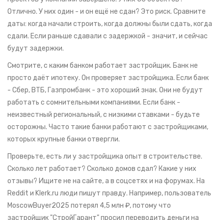
Отлично. У них один - и он ещё не сдан? Это риск. Сравните
даты: когда начали строить, когда должны были сдать, когда
сдали. Если раньше сдавали с задержкой - значит, и сейчас
будут задержки.
Смотрите, с каким банком работает застройщик. Банк не
просто даёт ипотеку. Он проверяет застройщика. Если банк
- Сбер, ВТБ, Газпромбанк - это хороший знак. Они не будут
работать с сомнительными компаниями. Если банк -
неизвестный региональный, с низкими ставками - будьте
осторожны. Часто такие банки работают с застройщиками,
которых крупные банки отвергли.
Проверьте, есть ли у застройщика опыт в строительстве.
Сколько лет работает? Сколько домов сдал? Какие у них
отзывы? Ищите не на сайте, а в соцсетях и на форумах. На
Reddit и Klerk.ru люди пишут правду. Например, пользователь
MoscowBuyer2025 потерял 4,5 млн ₽, потому что
застройщик "СтройГарант" просил переводить деньги на