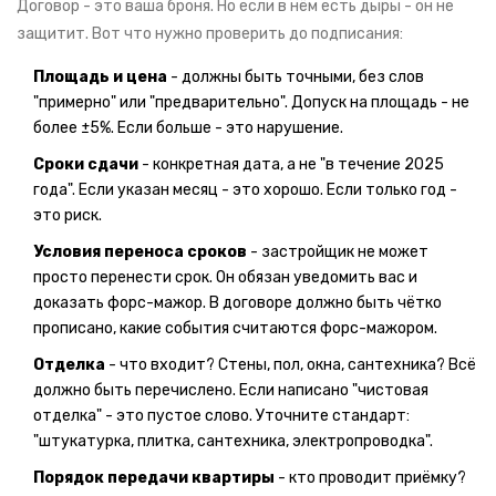
Договор - это ваша броня. Но если в нём есть дыры - он не
защитит. Вот что нужно проверить до подписания:
Площадь и цена
- должны быть точными, без слов
"примерно" или "предварительно". Допуск на площадь - не
более ±5%. Если больше - это нарушение.
Сроки сдачи
- конкретная дата, а не "в течение 2025
года". Если указан месяц - это хорошо. Если только год -
это риск.
Условия переноса сроков
- застройщик не может
просто перенести срок. Он обязан уведомить вас и
доказать форс-мажор. В договоре должно быть чётко
прописано, какие события считаются форс-мажором.
Отделка
- что входит? Стены, пол, окна, сантехника? Всё
должно быть перечислено. Если написано "чистовая
отделка" - это пустое слово. Уточните стандарт:
"штукатурка, плитка, сантехника, электропроводка".
Порядок передачи квартиры
- кто проводит приёмку?