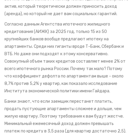
актив, который теоретически должен приносить доход
(аренда), но который не дает вам социальных гарантий.
Согласно данным Агентства ипотечного жилищного
кредитования (АИЖК) за 2025 год, только 15 из 50
крупнейших банков вообще предлагают ипотеку на
апартаменты. Среди них гиганты вроде
Т-Банк
,
Сбербанк
и
ВТБ
. Но даже они подходят к этому консервативно.
Совокупный объем таких кредитов составляет менее 2% от
всего ипотечного рынка России. Почему так мало? Потому
что коэффициент дефолта по апартаментам выше - около
8,7% против 5,2% у квартир, как показало исследование
Института экономической политики имени Гайдара.
Банки знают, что если заемщик перестанет платить,
продать пустующие апартаменты сложнее и дольше, чем
жилую квартиру. Поэтому требования к вам будут жестче.
Минимальный ежемесячный доход должен превышать
платеж по кредиту в 3,5 раза (для квартир достаточно 2,5).