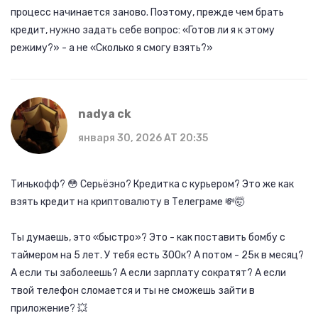
процесс начинается заново. Поэтому, прежде чем брать
кредит, нужно задать себе вопрос: «Готов ли я к этому
режиму?» - а не «Сколько я смогу взять?»
nadya ck
января 30, 2026 AT 20:35
Тинькофф? 😳 Серьёзно? Кредитка с курьером? Это же как
взять кредит на криптовалюту в Телеграме 💸🤯
Ты думаешь, это «быстро»? Это - как поставить бомбу с
таймером на 5 лет. У тебя есть 300к? А потом - 25к в месяц?
А если ты заболеешь? А если зарплату сократят? А если
твой телефон сломается и ты не сможешь зайти в
приложение? 💥