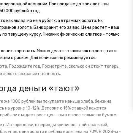
лизированной компании. При продаже до трех лет - вы
0 000 рублей в год.
это как вклад, но не в рублях, а в граммах золота. Вы
граммов золота. Банк хранит его за вас. Цена растет - ваш
ь по текущему курсу. Никаких физических слитков - только
о хочет торговать. Можно делать ставки как на рост, так и
тиции с риском. Для новичков не рекомендуется.
ота. Подождите год. Посмотрите, сколько он стоит теперь.
но золото сохраняет ценность.
когда деньги «тают»
те же 1000 рублей вы покупаете меньше хлеба, бензина,
сь на уровне 10-12%. Депозит с 15% ставкой кажется
прибыли съедает рост цен - вы в плюсе только на бумаге.
т. Исторически, в периоды кризисов - войн, санкций,
бль упал, цена золота в рублях взлетела на 70%. В 2023-м -