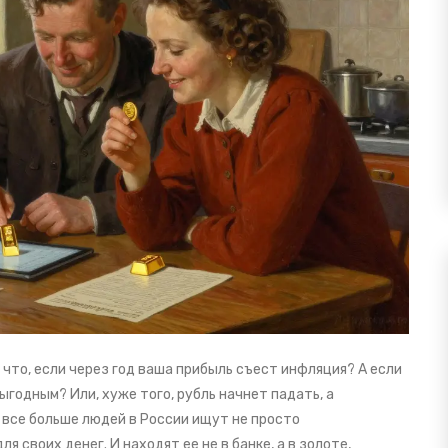
 что, если через год ваша прибыль съест инфляция? А если
ыгодным? Или, хуже того, рубль начнет падать, а
у все больше людей в России ищут не просто
ля своих денег. И находят ее не в банке, а в золоте,