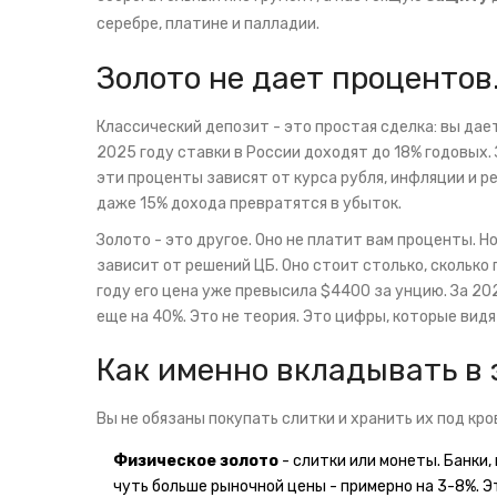
серебре, платине и палладии.
Золото не дает процентов.
Классический депозит - это простая сделка: вы дает
2025 году ставки в России доходят до 18% годовых.
эти проценты зависят от курса рубля, инфляции и ре
даже 15% дохода превратятся в убыток.
Золото - это другое. Оно не платит вам проценты. Но
зависит от решений ЦБ. Оно стоит столько, сколько 
году его цена уже превысила $4400 за унцию. За 202
еще на 40%. Это не теория. Это цифры, которые вид
Как именно вкладывать в з
Вы не обязаны покупать слитки и хранить их под кр
Физическое золото
- слитки или монеты. Банки, 
чуть больше рыночной цены - примерно на 3-8%. Э