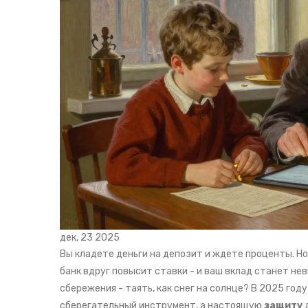
дек, 23 2025
Вы кладете деньги на депозит и ждете проценты. Но
банк вдруг повысит ставки - и ваш вклад станет нев
сбережения - таять, как снег на солнце? В 2025 год
сберегательный инструмент, а настоящую
защиту
д