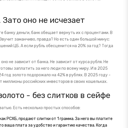
 Зато оно не исчезает
е банку деньги, банк обещает вернуть их с процентами. В
 Звучит заманчиво, правда? Но есть один большой минус:
шений ЦБ. А если рубль обесценится на 20% за год? Тогда
 оно не зависит от банка. Не зависит от курса рубля. Не
готовы заплатить за него люди по всему миру. И в 2025
4 год золото подорожало на 42% в рублях. В 2025 году -
ят миллионы российских инвесторов в своих кошельках.
олото - без слитков в сейфе
оватью. Есть несколько простых способов:
как РСХБ, продают слитки от 1 грамма. За него вы платите
то ваша плата за удобство и гарантию качества. Когда