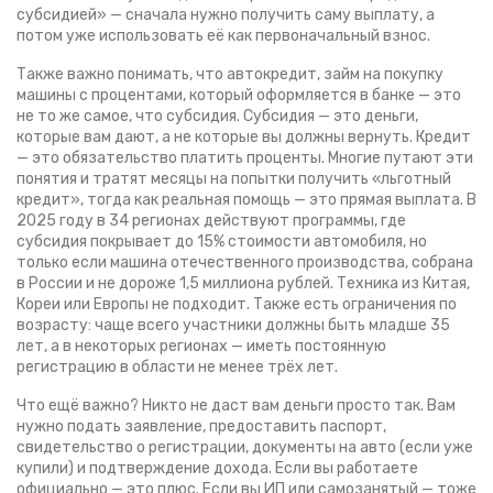
субсидией» — сначала нужно получить саму выплату, а
потом уже использовать её как первоначальный взнос.
Также важно понимать, что
автокредит
,
займ на покупку
машины с процентами, который оформляется в банке
— это
не то же самое, что субсидия. Субсидия — это деньги,
которые вам дают, а не которые вы должны вернуть. Кредит
— это обязательство платить проценты. Многие путают эти
понятия и тратят месяцы на попытки получить «льготный
кредит», тогда как реальная помощь — это прямая выплата. В
2025 году в 34 регионах действуют программы, где
субсидия покрывает до 15% стоимости автомобиля, но
только если машина отечественного производства, собрана
в России и не дороже 1,5 миллиона рублей. Техника из Китая,
Кореи или Европы не подходит. Также есть ограничения по
возрасту: чаще всего участники должны быть младше 35
лет, а в некоторых регионах — иметь постоянную
регистрацию в области не менее трёх лет.
Что ещё важно? Никто не даст вам деньги просто так. Вам
нужно подать заявление, предоставить паспорт,
свидетельство о регистрации, документы на авто (если уже
купили) и подтверждение дохода. Если вы работаете
официально — это плюс. Если вы ИП или самозанятый — тоже