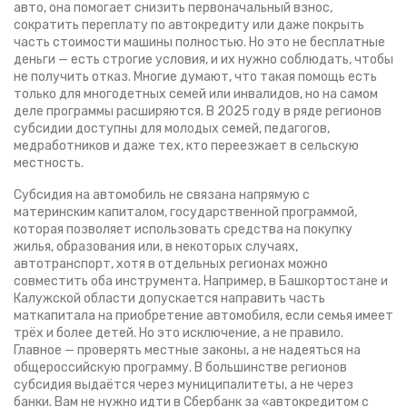
авто
, она помогает снизить первоначальный взнос,
сократить переплату по автокредиту или даже покрыть
часть стоимости машины полностью. Но это не бесплатные
деньги — есть строгие условия, и их нужно соблюдать, чтобы
не получить отказ.
Многие думают, что такая помощь есть
только для многодетных семей или инвалидов, но на самом
деле программы расширяются. В 2025 году в ряде регионов
субсидии доступны для молодых семей, педагогов,
медработников и даже тех, кто переезжает в сельскую
местность.
Субсидия на автомобиль
не связана напрямую с
материнским капиталом
,
государственной программой,
которая позволяет использовать средства на покупку
жилья, образования или, в некоторых случаях,
автотранспорт
, хотя в отдельных регионах можно
совместить оба инструмента. Например, в Башкортостане и
Калужской области допускается направить часть
маткапитала на приобретение автомобиля, если семья имеет
трёх и более детей. Но это исключение, а не правило.
Главное — проверять местные законы, а не надеяться на
общероссийскую программу. В большинстве регионов
субсидия выдаётся через муниципалитеты, а не через
банки. Вам не нужно идти в Сбербанк за «автокредитом с