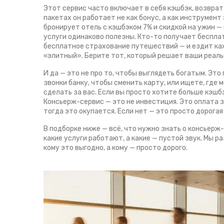
Этот сервис часто включает в себя
кэшбэк
,
возврат
пакетах он работает не как бонус, а как инструмент
бронирует отель с кэшбэком 7% и скидкой на ужин — и
услуги одинаково полезны. Кто-то получает бесплат
бесплатное страхование путешествий — и ездит кажд
«элитный». Берите тот, который решает ваши реал
И да — это не про то, чтобы выглядеть богатым. Это
звонки банку, чтобы сменить карту, или ищете, где
сделать за вас. Если вы просто хотите больше кэшб
Консьерж-сервис — это не инвестиция. Это оплата з
тогда это окупается. Если нет — это просто дорога
В подборке ниже — всё, что нужно знать о консьерж-
какие услуги работают, а какие — пустой звук. Мы р
кому это выгодно, а кому — просто дорого.