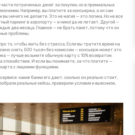
 части потраченных денег за покупки, но в премиальных
 экономии
. Например, вы платите за консьержа, а он сам
 вы ничего не делаете. Это не магия — это логика. Но не все
ный паркинг в аэропорту — и никогда не летает. Другой —
ые два месяца. Главное — не брать пакет, потому что он
ьные проблемы.
 про то, чтобы жить без стресса. Если вы тратите время на
 можно снять 500 тысяч без комиссии — консьерж может это
эка — лучше возьмите обычную карту с 10% возвратом.
а спокойствие. И если вы понимаете, за что платите —
я карта с лишними функциями.
сервисе: какие банки его дают, сколько он реально стоит,
азобрали реальные кейсы, проверили условия и выяснили,