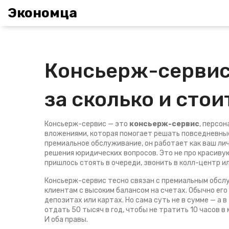
Экономца
Консьерж-сервис 
за сколько и стои
Консьерж-сервис — это
консьерж-сервис
,
персон
вложениями, которая помогает решать повседневные
премиальное обслуживание
, он работает как ваш л
решения юридических вопросов.
Это не про красивую
пришлось стоять в очереди, звонить в колл-центр и
Консьерж-сервис тесно связан с
премиальным обсл
клиентам с высоким балансом на счетах
. Обычно его
депозитах или картах. Но сама суть не в сумме — а в 
отдать 50 тысяч в год, чтобы не тратить 10 часов в 
И оба правы.