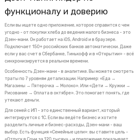
функционалу и доверию
Если вы ищете одно приложение, которое справится с чем
угодно - от покупки хлеба до ведения малого бизнеса - это
Дзен-мани. Он работает на iOS, Android и в браузере.
Подключает 150+ российских банков автоматически. Даже
если у вас счет в Сбербанке, Тинькофф и в «Открытии» - всё
синхронизируется в реальном времени.
Особенность Дзен-мани - в аналитике. Вы можете смотреть
траты по 7 уровням детализации. Например: «Еда →
Магазины → Пятерочка → Молоко». Или «Дети → Кружки →
Рисование → Оплата в октябре». Это помогает понять, где
утекают деньги.
Для семей с ИП - это единственный вариант, который
интегрируется с 1С. Если вы ведёте бизнес и хотите
разделить личные и бизнес-расходы, Дзен-мани - ваш
выбор. Есть функция «Семейные цели»: вы ставите цель -
«Отпуск в Сочи за 120 тысяч» - и приложение показывает,