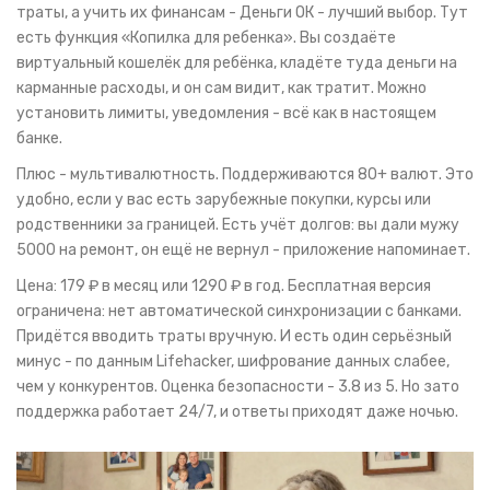
траты, а учить их финансам - Деньги ОК - лучший выбор. Тут
есть функция «Копилка для ребенка». Вы создаёте
виртуальный кошелёк для ребёнка, кладёте туда деньги на
карманные расходы, и он сам видит, как тратит. Можно
установить лимиты, уведомления - всё как в настоящем
банке.
Плюс - мультивалютность. Поддерживаются 80+ валют. Это
удобно, если у вас есть зарубежные покупки, курсы или
родственники за границей. Есть учёт долгов: вы дали мужу
5000 на ремонт, он ещё не вернул - приложение напоминает.
Цена: 179 ₽ в месяц или 1290 ₽ в год. Бесплатная версия
ограничена: нет автоматической синхронизации с банками.
Придётся вводить траты вручную. И есть один серьёзный
минус - по данным Lifehacker, шифрование данных слабее,
чем у конкурентов. Оценка безопасности - 3.8 из 5. Но зато
поддержка работает 24/7, и ответы приходят даже ночью.