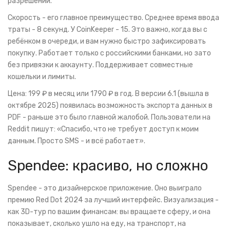
разрешений.
Скорость - его главное преимущество. Среднее время ввода
траты - 8 секунд. У CoinKeeper - 15. Это важно, когда вы с
ребёнком в очереди, и вам нужно быстро зафиксировать
покупку. Работает только с российскими банками, но зато
без привязки к аккаунту. Поддерживает совместные
кошельки и лимиты.
Цена: 199 ₽ в месяц или 1790 ₽ в год. В версии 6.1 (вышла в
октябре 2025) появилась возможность экспорта данных в
PDF - раньше это было главной жалобой. Пользователи на
Reddit пишут: «Спасибо, что не требует доступ к моим
данным. Просто SMS - и всё работает».
Spendee: красиво, но сложно
Spendee - это дизайнерское приложение. Оно выиграло
премию Red Dot 2024 за лучший интерфейс. Визуализация -
как 3D-тур по вашим финансам: вы вращаете сферу, и она
показывает, сколько ушло на еду, на транспорт, на