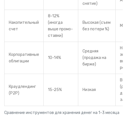
АСВ
снятие)
8-12%
Накопительный
(иногда
Высокая (съем
Ми
счет
выше промо-
без потери %)
ставки)
Низ
Средняя
Корпоративные
эми
10-14%
(продажа на
облигации
выс
бирже)
рей
Выс
Краудлендинг
(ри
15-25%
Низкая
(P2P)
де
зае
Сравнение инструментов для хранения денег на 1-3 месяца