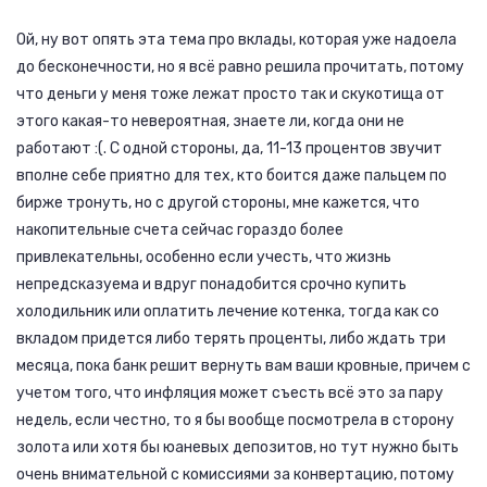
Ой, ну вот опять эта тема про вклады, которая уже надоела
до бесконечности, но я всё равно решила прочитать, потому
что деньги у меня тоже лежат просто так и скукотища от
этого какая-то невероятная, знаете ли, когда они не
работают :(. С одной стороны, да, 11-13 процентов звучит
вполне себе приятно для тех, кто боится даже пальцем по
бирже тронуть, но с другой стороны, мне кажется, что
накопительные счета сейчас гораздо более
привлекательны, особенно если учесть, что жизнь
непредсказуема и вдруг понадобится срочно купить
холодильник или оплатить лечение котенка, тогда как со
вкладом придется либо терять проценты, либо ждать три
месяца, пока банк решит вернуть вам ваши кровные, причем с
учетом того, что инфляция может съесть всё это за пару
недель, если честно, то я бы вообще посмотрела в сторону
золота или хотя бы юаневых депозитов, но тут нужно быть
очень внимательной с комиссиями за конвертацию, потому