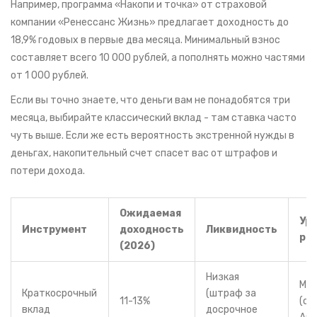
Например, программа «Накопи и точка» от страховой
компании «Ренессанс Жизнь» предлагает доходность до
18,9% годовых в первые два месяца. Минимальный взнос
составляет всего 10 000 рублей, а пополнять можно частями
от 1 000 рублей.
Если вы точно знаете, что деньги вам не понадобятся три
месяца, выбирайте классический вклад - там ставка часто
чуть выше. Если же есть вероятность экстренной нужды в
деньгах, накопительный счет спасет вас от штрафов и
потери дохода.
Ожидаемая
Ур
Инструмент
доходность
Ликвидность
ри
(2026)
Низкая
Ми
Краткосрочный
(штраф за
11-13%
(ст
вклад
досрочное