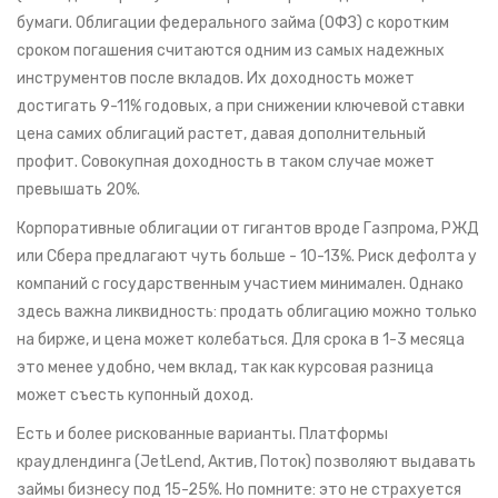
бумаги.
Облигации федерального займа (ОФЗ)
с коротким
сроком погашения считаются одним из самых надежных
инструментов после вкладов. Их доходность может
достигать 9-11% годовых, а при снижении ключевой ставки
цена самих облигаций растет, давая дополнительный
профит. Совокупная доходность в таком случае может
превышать 20%.
Корпоративные облигации от гигантов вроде
Газпрома
,
РЖД
или
Сбера
предлагают чуть больше - 10-13%. Риск дефолта у
компаний с государственным участием минимален. Однако
здесь важна ликвидность: продать облигацию можно только
на бирже, и цена может колебаться. Для срока в 1-3 месяца
это менее удобно, чем вклад, так как курсовая разница
может съесть купонный доход.
Есть и более рискованные варианты. Платформы
краудлендинга
(JetLend, Актив, Поток) позволяют выдавать
займы бизнесу под 15-25%. Но помните: это не страхуется