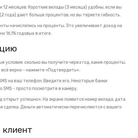
и 12 месяцев. Короткие вклады (3 месяца) удобны, если вы
(2 года) дают больше процентов, но вы теряете гибкость.
нты начислялись на проценты. Это увеличивает доход на
но 16,1% годовых в итоге.
ацию
е условия: сколько вы получите через год, какие проценты,
и всё верно - нажмите «Подтвердить».
SMS на ваш телефон. Введите его. Некоторые банки
 SMS - просто посмотрите в камеру.
 открыт успешно». На экране появится номер вклада, дата
ая сделка. Деньги автоматически перечисляются с вашего
й клиент