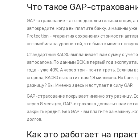
Что такое GAP-страховани
GAP-страхование - это не дополнительная опция, а
автокредите: когда вы платите банку, а машины уже
Protection - «гарантия сохранения стоимости акти
автомобиля на уровне той, что была в момент покупк
Стандартный КАСКО выплачивает вам сумму с учетом
автосалона. По данным ВСК, в первый год эксплуата
года - уже 40%. А через три - почти треть. Если вы 
сгорела, КАСКО выплатит вам 1,8 миллиона. Но банк 
разницу? Вы. Именно здесь и вступает в силу GAP.
GAP-страхование покрывает именно эту разницу. Есл
через 8 месяцев, GAP-страховка доплатит вам оста
закрыть кредит. Без GAP - вы платите за машину, ко
долгов.
Как это работает на прак