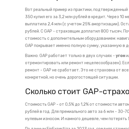
Вот реальный пример из практики, подтвержденный о
350 купил его за 3,2 млн рублей в кредит. Через 10
выплатила 2,4 млн (с учетом 25% амортизации). Оста
рублей. С GAP - страховщик доплатил 800 тысяч. П
стоимость с дополнительным оборудованием: навигац
GAP покрывает именно полную сумму, указанную в д
Важно: GAP работает только в двух случаях -
угон
и
отремонтировать или ремонт нецелесообразен). Если
ремонт - GAP не сработает. Это не страховка от вс
конкретной, но очень дорогостоящей ситуации.
Сколько стоит GAP-страх
Стоимость GAP - от 0,5% до 1,2% от стоимости автом
рублей в год. Для премиального авто за 6 млн - 30-
нулевым износом. И намного дешевле, чем потерять 
По данным FinExpertiza за 2023 год, средняя стоимо