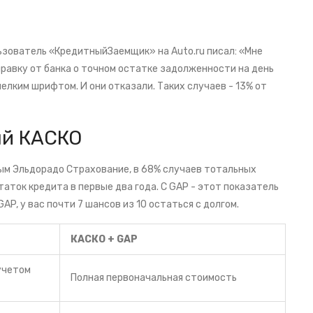
ьзователь «КредитныйЗаемщик» на Auto.ru писал: «Мне
правку от банка о точном остатке задолженности на день
елким шрифтом. И они отказали. Таких случаев - 13% от
ый КАСКО
ым Эльдорадо Страхование, в 68% случаев тотальных
аток кредита в первые два года. С GAP - этот показатель
AP, у вас почти 7 шансов из 10 остаться с долгом.
КАСКО + GAP
учетом
Полная первоначальная стоимость