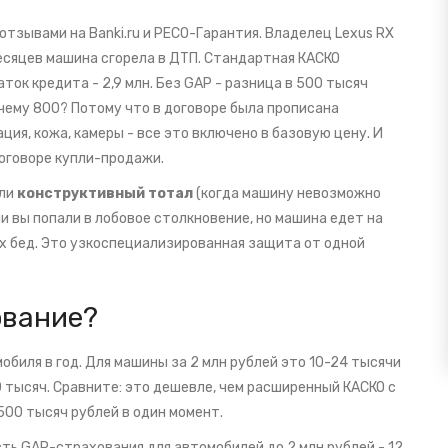
тзывами на Banki.ru и РЕСО-Гарантия. Владелец Lexus RX
 месяцев машина сгорела в ДТП. Стандартная КАСКО
ток кредита - 2,9 млн. Без GAP - разница в 500 тысяч
очему 800? Потому что в договоре была прописана
ия, кожа, камеры - все это включено в базовую цену. И
оговоре купли-продажи.
ли
конструктивный тотал
(когда машину невозможно
 вы попали в лобовое столкновение, но машина едет на
ех бед. Это узкоспециализированная защита от одной
ование?
обиля в год. Для машины за 2 млн рублей это 10-24 тысячи
70 тысяч. Сравните: это дешевле, чем расширенный КАСКО с
500 тысяч рублей в один момент.
сть GAP-страхования для автомобилей до 2 млн рублей - 12