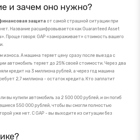
е и зачем оно нужно?
финансовая защита
от самой страшной ситуации при
 нет. Название расшифровывается как Guaranteed Asset
ва». Проще говоря: GAP «замораживает» стоимость вашего
и.
 износа. А машина теряет цену сразу после выезда с
ции автомобиль теряет до 25% своей стоимости. Через два
взяли кредит на 3 миллиона рублей, а через год машина
требует 2,7 миллиона - остаток кредита. Кто заплатит
и вы купили автомобиль за 2 500 000 рублей, и он погиб
вшиеся 550 000 рублей, чтобы вы смогли полностью
торой уже нет. С GAP - вы выходите из ситуации без
тике?