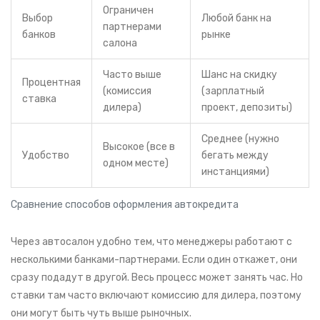
Ограничен
Выбор
Любой банк на
партнерами
банков
рынке
салона
Часто выше
Шанс на скидку
Процентная
(комиссия
(зарплатный
ставка
дилера)
проект, депозиты)
Среднее (нужно
Высокое (все в
Удобство
бегать между
одном месте)
инстанциями)
Сравнение способов оформления автокредита
Через автосалон удобно тем, что менеджеры работают с
несколькими банками-партнерами. Если один откажет, они
сразу подадут в другой. Весь процесс может занять час. Но
ставки там часто включают комиссию для дилера, поэтому
они могут быть чуть выше рыночных.