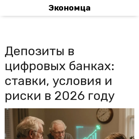
Экономца
Депозиты в
цифровых банках:
ставки, условия и
риски в 2026 году