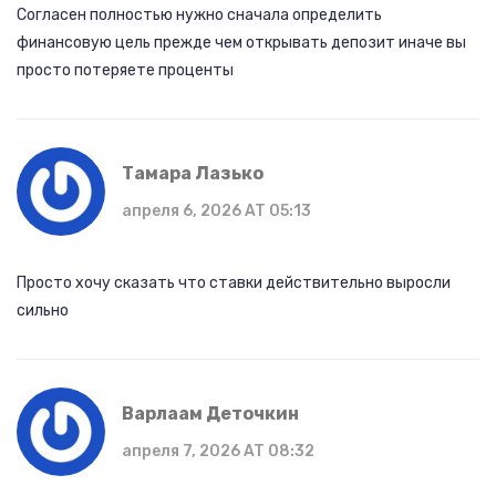
Согласен полностью нужно сначала определить
финансовую цель прежде чем открывать депозит иначе вы
просто потеряете проценты
Тамара Лазько
апреля 6, 2026 AT 05:13
Просто хочу сказать что ставки действительно выросли
сильно
Варлаам Деточкин
апреля 7, 2026 AT 08:32