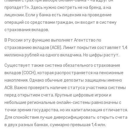
Главный страх при выборе онлайн-банка - «а вдруг он
пропадет?». Здесь нужно смотреть не на бренд, а на
лицензии. Если у банка есть лицензия на проведение
операций со средствами граждан, он входит в систему
страхования вкладов.
В России эту функцию выполняет
Агентство по
страхованию вкладов (АСВ)
. Лимит покрытия составляет 1,4
миллиона рублей на одного вкладчика. Но цифры растут.
Существует также система обязательного страхования
вкладов (СОСН), которая распространяется на пенсионные
накопления. Однако обычные депозиты защищены именно
АСВ. Важно проверять наличие статуса участника системы
перед открытием счета. Крупные цифровые игроки и
небольшие региональные онлайн-системы равнозначны с
точки зрения государства, но их капитализация отличается.
Для спокойствия лучше диверсифицировать: открыть счета
в двух разных банках, суммарно превышая 1,4 млн.