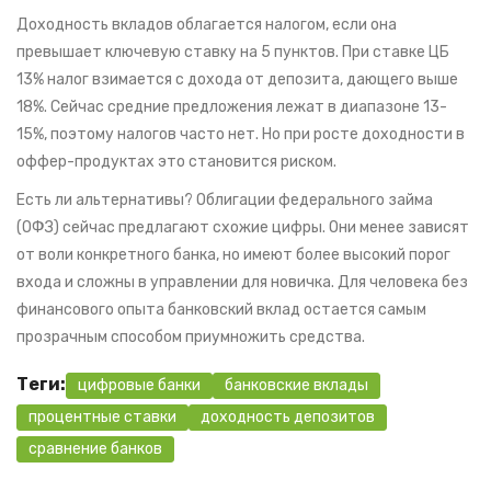
Доходность вкладов облагается налогом, если она
превышает ключевую ставку на 5 пунктов. При ставке ЦБ
13% налог взимается с дохода от депозита, дающего выше
18%. Сейчас средние предложения лежат в диапазоне 13-
15%, поэтому налогов часто нет. Но при росте доходности в
оффер-продуктах это становится риском.
Есть ли альтернативы? Облигации федерального займа
(ОФЗ) сейчас предлагают схожие цифры. Они менее зависят
от воли конкретного банка, но имеют более высокий порог
входа и сложны в управлении для новичка. Для человека без
финансового опыта банковский вклад остается самым
прозрачным способом приумножить средства.
Теги:
цифровые банки
банковские вклады
процентные ставки
доходность депозитов
сравнение банков