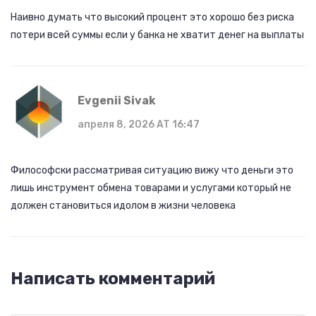
Наивно думать что высокий процент это хорошо без риска
потери всей суммы если у банка не хватит денег на выплаты
Evgenii Sivak
апреля 8, 2026 AT 16:47
Философски рассматривая ситуацию вижу что деньги это
лишь инструмент обмена товарами и услугами который не
должен становиться идолом в жизни человека
Написать комментарий