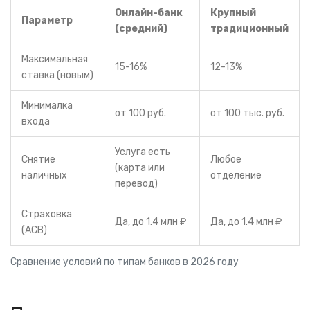
Онлайн-банк
Крупный
Параметр
(средний)
традиционный
Максимальная
15-16%
12-13%
ставка (новым)
Минималка
от 100 руб.
от 100 тыс. руб.
входа
Услуга есть
Снятие
Любое
(карта или
наличных
отделение
перевод)
Страховка
Да, до 1.4 млн ₽
Да, до 1.4 млн ₽
(АСВ)
Сравнение условий по типам банков в 2026 году