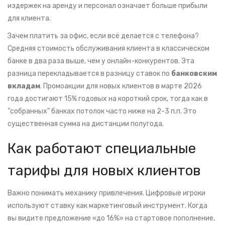
издержек на аренду и персонал означает больше прибыли
для клиента.
Зачем платить за офис, если всё делается с телефона?
Средняя стоимость обслуживания клиента в классическом
банке в два раза выше, чем у онлайн-конкурентов. Эта
разница перекладывается в разницу ставок по
банковским
вкладам
. Промоакции для новых клиентов в марте 2026
года достигают 15% годовых на короткий срок, тогда как в
"собранных" банках потолок часто ниже на 2-3 п.п. Это
существенная сумма на дистанции полугода.
Как работают специальные
тарифы для новых клиентов
Важно понимать механику привлечения. Цифровые игроки
используют ставку как маркетинговый инструмент. Когда
вы видите предложение «до 16%» на стартовое пополнение,