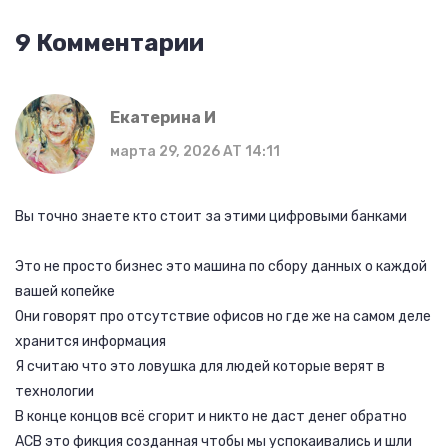
9 Комментарии
Екатерина И
марта 29, 2026 AT 14:11
Вы точно знаете кто стоит за этими цифровыми банками
Это не просто бизнес это машина по сбору данных о каждой
вашей копейке
Они говорят про отсутствие офисов но где же на самом деле
хранится информация
Я считаю что это ловушка для людей которые верят в
технологии
В конце концов всё сгорит и никто не даст денег обратно
АСВ это фикция созданная чтобы мы успокаивались и шли