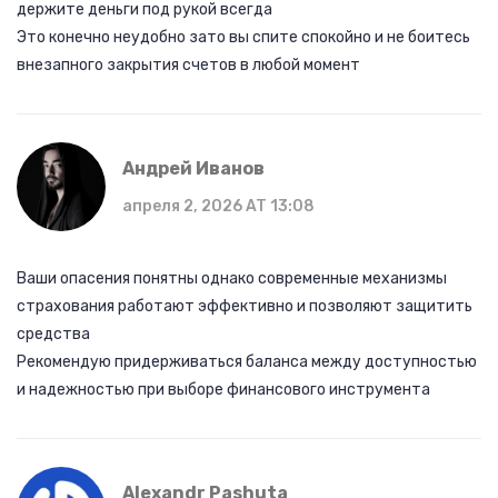
держите деньги под рукой всегда
Это конечно неудобно зато вы спите спокойно и не боитесь
внезапного закрытия счетов в любой момент
Андрей Иванов
апреля 2, 2026 AT 13:08
Ваши опасения понятны однако современные механизмы
страхования работают эффективно и позволяют защитить
средства
Рекомендую придерживаться баланса между доступностью
и надежностью при выборе финансового инструмента
Alexandr Pashuta