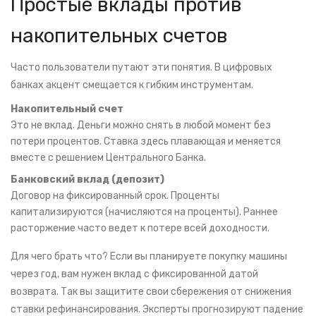
Простые вклады против
накопительных счетов
Часто пользователи путают эти понятия. В цифровых
банках акцент смещается к гибким инструментам.
Накопительный счет
Это не вклад. Деньги можно снять в любой момент без
потери процентов. Ставка здесь плавающая и меняется
вместе с решением Центрального Банка.
Банковский вклад (депозит)
Договор на фиксированный срок. Проценты
капитализируются (начисляются на проценты). Раннее
расторжение часто ведет к потере всей доходности.
Для чего брать что? Если вы планируете покупку машины
через год, вам нужен вклад с фиксированной датой
возврата. Так вы защитите свои сбережения от снижения
ставки рефинансирования. Эксперты прогнозируют падение