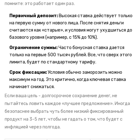
помните: это работает один раз.
Первичный депозит:
Высокая ставка действует только
на первую сумму от нового лица. После снятия деньги
считаются как «старые», и условия могут ухудшиться до
базового уровня (например, с 15% до 10%).
Ограничение суммы:
Часто бонусная ставка дается
только на первые 500 тысяч рублей. Все, что сверх этого
лимита, будет по стандартному тарифу.
Срок фиксации:
Условия обычно заморозить можно
максимум на год. Это критично, когда ключевая ставка
начинает снижаться.
Если ваша цель - долгосрочное сохранение денег, не
пытайтесь ловить каждое «лучшее предложение». Иногда
безопаснее выбрать чуть более низкий фиксированный
продукт на 3-5 лет, чтобы не гадать о том, что будет с
инфляцией через полгода.